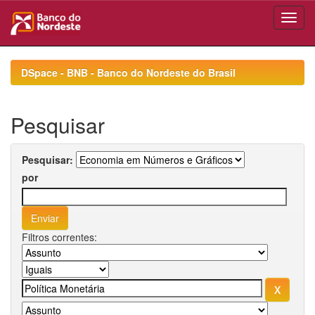
Skip
navigation
DSpace - BNB - Banco do Nordeste do Brasil
Pesquisar
Pesquisar:
por
Filtros correntes: