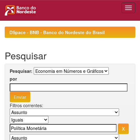
Skip
navigation
DSpace - BNB - Banco do Nordeste do Brasil
Pesquisar
Pesquisar:
por
Filtros correntes: