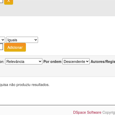
or:
Por ordem
Autores/Regi
quisa não produziu resultados.
DSpace Software
Copyrig