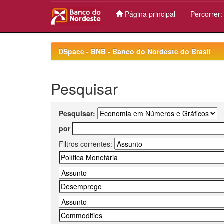
Página principal
Percorrer
Skip
navigation
DSpace - BNB - Banco do Nordeste do Brasil
Pesquisar
Pesquisar:
por
Filtros correntes: