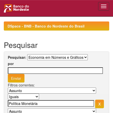
Skip
navigation
DSpace - BNB - Banco do Nordeste do Brasil
Pesquisar
Pesquisar:
por
Filtros correntes: