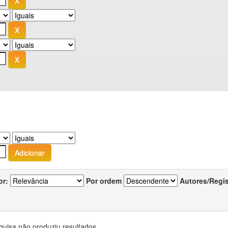
or:
Por ordem
Autores/Regi
quisa não produziu resultados.