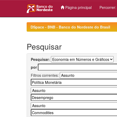
Página principal
Percorrer
Skip
navigation
DSpace - BNB - Banco do Nordeste do Brasil
Pesquisar
Pesquisar:
por
Filtros correntes: