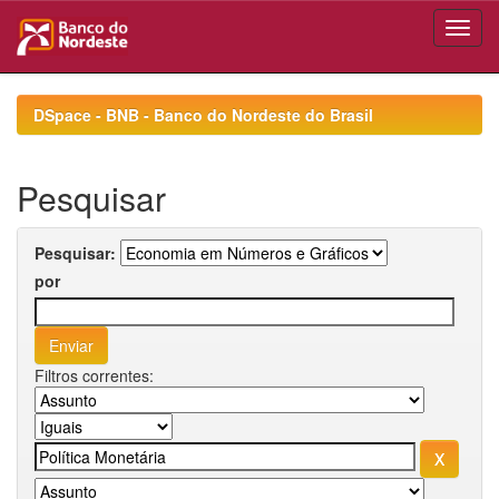
Skip
navigation
DSpace - BNB - Banco do Nordeste do Brasil
Pesquisar
Pesquisar:
por
Filtros correntes: