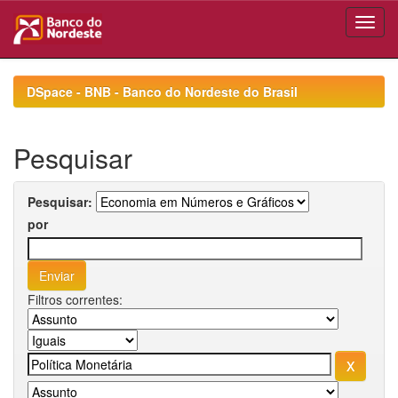
Skip
navigation
DSpace - BNB - Banco do Nordeste do Brasil
Pesquisar
Pesquisar:
por
Filtros correntes: