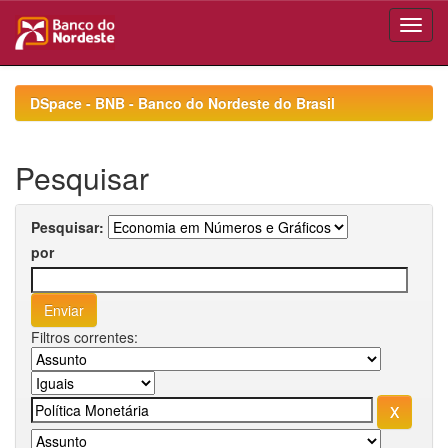
Skip
navigation
DSpace - BNB - Banco do Nordeste do Brasil
Pesquisar
Pesquisar:
por
Filtros correntes: