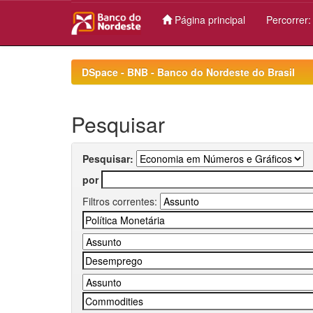
Página principal
Percorrer
Skip
navigation
DSpace - BNB - Banco do Nordeste do Brasil
Pesquisar
Pesquisar:
por
Filtros correntes: