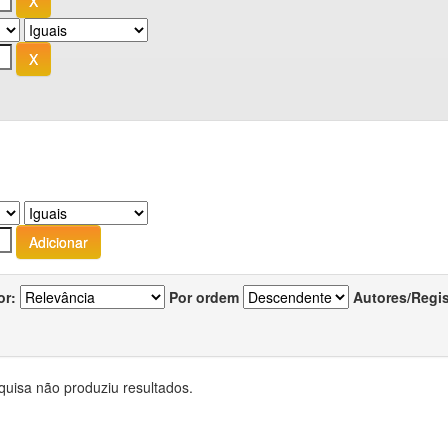
or:
Por ordem
Autores/Regi
quisa não produziu resultados.