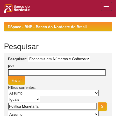
Skip
navigation
DSpace - BNB - Banco do Nordeste do Brasil
Pesquisar
Pesquisar:
por
Filtros correntes: