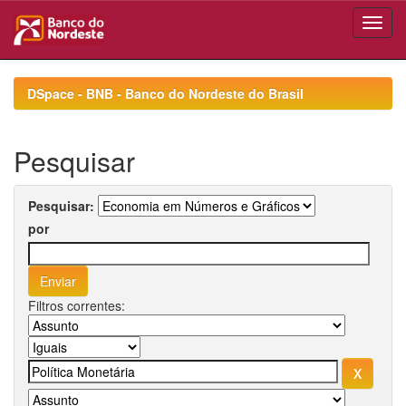
Skip
navigation
DSpace - BNB - Banco do Nordeste do Brasil
Pesquisar
Pesquisar:
por
Filtros correntes: