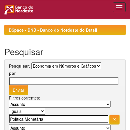
Skip
navigation
DSpace - BNB - Banco do Nordeste do Brasil
Pesquisar
Pesquisar:
por
Filtros correntes: