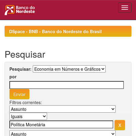
Skip
navigation
DSpace - BNB - Banco do Nordeste do Brasil
Pesquisar
Pesquisar:
por
Filtros correntes: