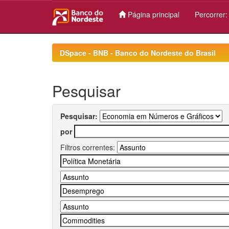
Página principal
Percorrer
Skip
navigation
DSpace - BNB - Banco do Nordeste do Brasil
Pesquisar
Pesquisar:
por
Filtros correntes: