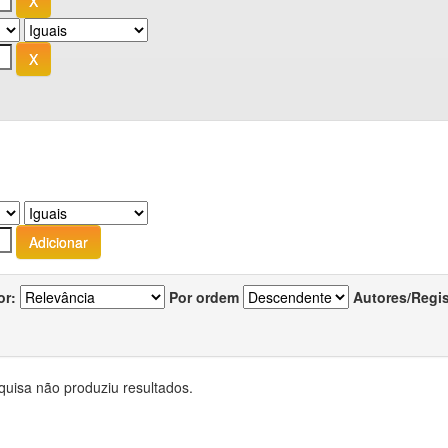
or:
Por ordem
Autores/Regi
quisa não produziu resultados.