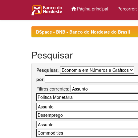
Página principal
Percorrer
Skip
navigation
DSpace - BNB - Banco do Nordeste do Brasil
Pesquisar
Pesquisar:
por
Filtros correntes: