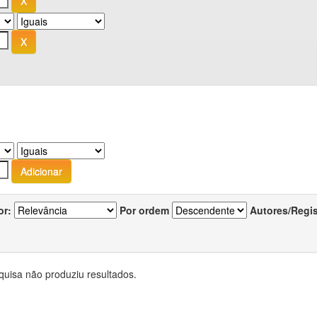
or:
Por ordem
Autores/Regi
quisa não produziu resultados.