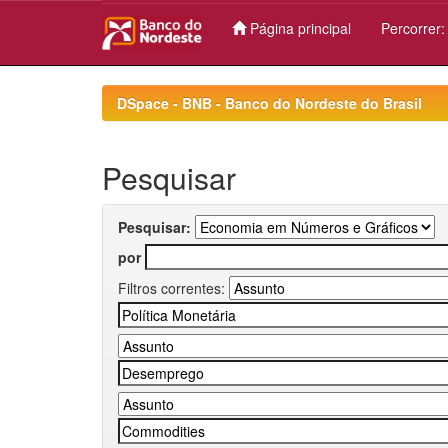
Página principal
Percorrer
Skip
navigation
DSpace - BNB - Banco do Nordeste do Brasil
Pesquisar
Pesquisar:
por
Filtros correntes: