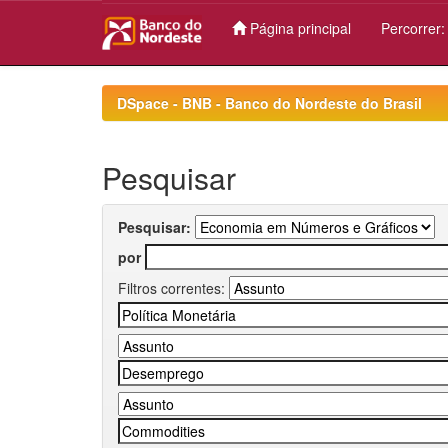
Página principal
Percorrer
Skip
navigation
DSpace - BNB - Banco do Nordeste do Brasil
Pesquisar
Pesquisar:
por
Filtros correntes: