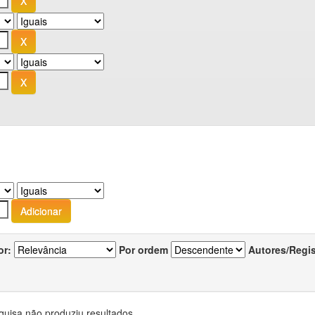
or:
Por ordem
Autores/Regi
quisa não produziu resultados.