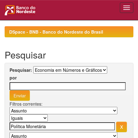
Skip
navigation
DSpace - BNB - Banco do Nordeste do Brasil
Pesquisar
Pesquisar:
por
Filtros correntes: