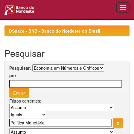
Skip
navigation
DSpace - BNB - Banco do Nordeste do Brasil
Pesquisar
Pesquisar:
por
Filtros correntes: