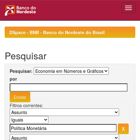
Skip
navigation
DSpace - BNB - Banco do Nordeste do Brasil
Pesquisar
Pesquisar:
por
Filtros correntes: