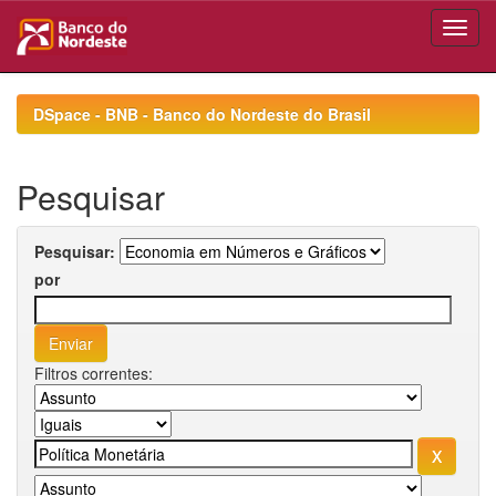
Skip
navigation
DSpace - BNB - Banco do Nordeste do Brasil
Pesquisar
Pesquisar:
por
Filtros correntes: