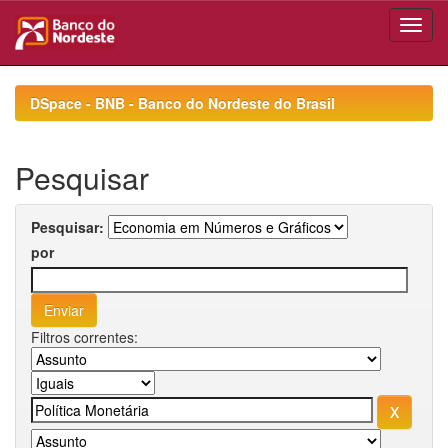
Skip
navigation
DSpace - BNB - Banco do Nordeste do Brasil
Pesquisar
Pesquisar:
por
Filtros correntes: