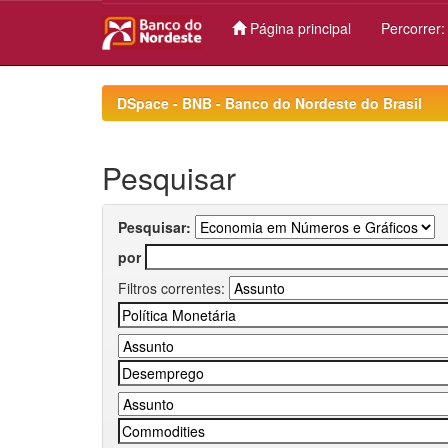
Página principal
Percorrer
Skip
navigation
DSpace - BNB - Banco do Nordeste do Brasil
Pesquisar
Pesquisar:
por
Filtros correntes: