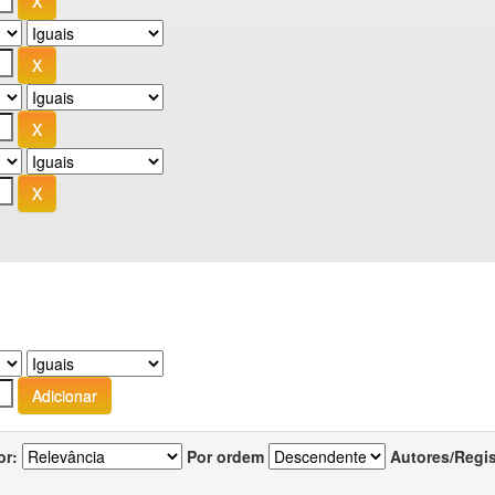
or:
Por ordem
Autores/Regi