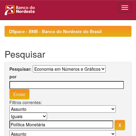
Skip
navigation
DSpace - BNB - Banco do Nordeste do Brasil
Pesquisar
Pesquisar:
por
Filtros correntes: