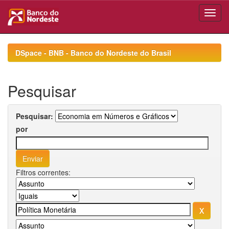
Skip
navigation
DSpace - BNB - Banco do Nordeste do Brasil
Pesquisar
Pesquisar:
por
Filtros correntes: