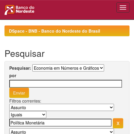
Skip
navigation
DSpace - BNB - Banco do Nordeste do Brasil
Pesquisar
Pesquisar:
por
Filtros correntes: