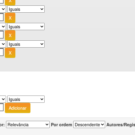
or:
Por ordem
Autores/Regi