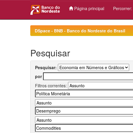
Página principal
Percorrer
Skip
navigation
DSpace - BNB - Banco do Nordeste do Brasil
Pesquisar
Pesquisar:
por
Filtros correntes: