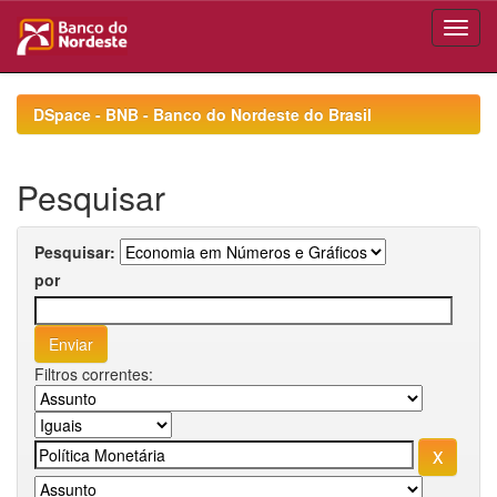
Skip
navigation
DSpace - BNB - Banco do Nordeste do Brasil
Pesquisar
Pesquisar:
por
Filtros correntes: