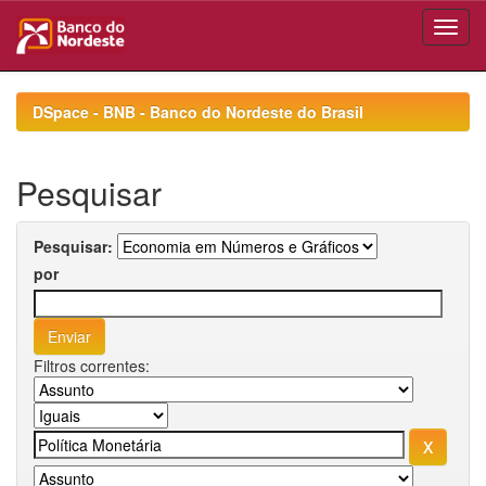
Skip
navigation
DSpace - BNB - Banco do Nordeste do Brasil
Pesquisar
Pesquisar:
por
Filtros correntes: