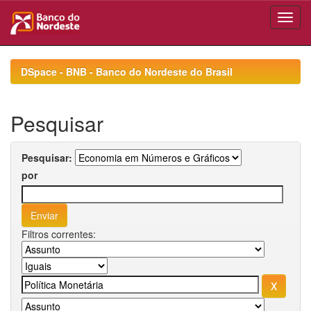
Skip
navigation
DSpace - BNB - Banco do Nordeste do Brasil
Pesquisar
Pesquisar:
por
Filtros correntes: