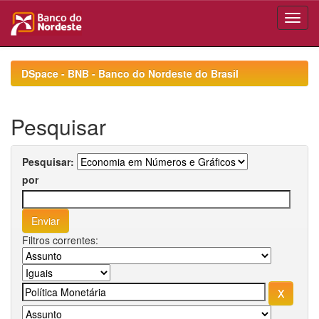
Skip
navigation
DSpace - BNB - Banco do Nordeste do Brasil
Pesquisar
Pesquisar:
por
Filtros correntes: