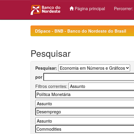
Página principal
Percorrer
Skip
navigation
DSpace - BNB - Banco do Nordeste do Brasil
Pesquisar
Pesquisar:
por
Filtros correntes: