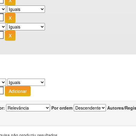
or:
Por ordem
Autores/Regi
quisa não produziu resultados.