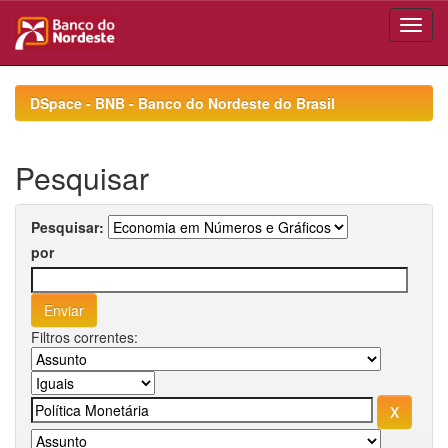
Skip
navigation
DSpace - BNB - Banco do Nordeste do Brasil
Pesquisar
Pesquisar:
por
Filtros correntes: