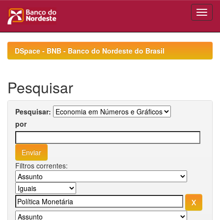
Skip
navigation
DSpace - BNB - Banco do Nordeste do Brasil
Pesquisar
Pesquisar:
por
Filtros correntes: