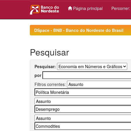
Página principal
Percorrer
Skip
navigation
DSpace - BNB - Banco do Nordeste do Brasil
Pesquisar
Pesquisar:
por
Filtros correntes: