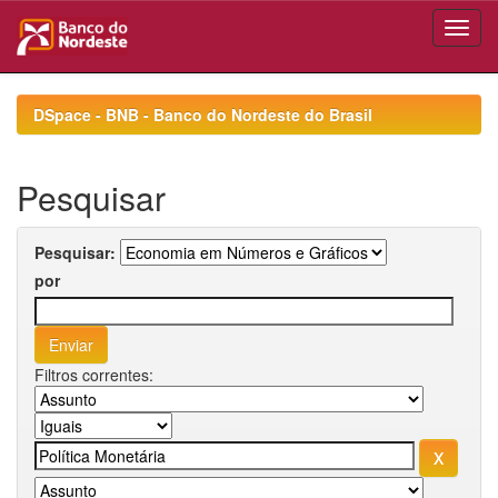
Skip
navigation
DSpace - BNB - Banco do Nordeste do Brasil
Pesquisar
Pesquisar:
por
Filtros correntes: