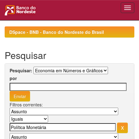
Skip
navigation
DSpace - BNB - Banco do Nordeste do Brasil
Pesquisar
Pesquisar:
por
Filtros correntes: