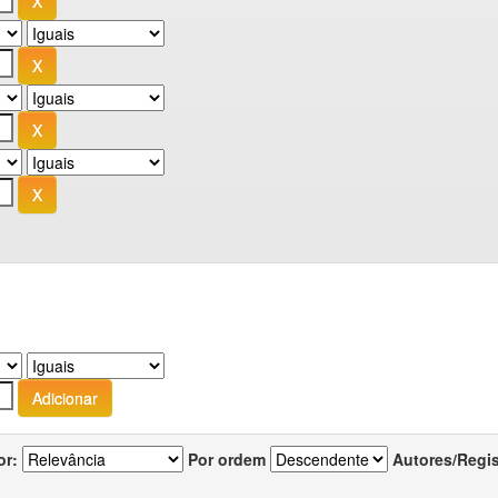
or:
Por ordem
Autores/Regi