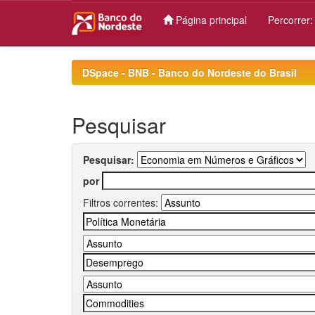
Página principal
Percorrer
Skip
navigation
DSpace - BNB - Banco do Nordeste do Brasil
Pesquisar
Pesquisar:
por
Filtros correntes: