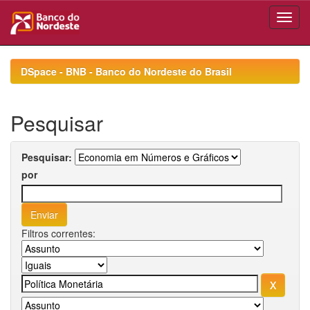
Skip
navigation
DSpace - BNB - Banco do Nordeste do Brasil
Pesquisar
Pesquisar:
por
Filtros correntes: