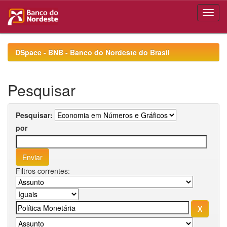
Skip
navigation
DSpace - BNB - Banco do Nordeste do Brasil
Pesquisar
Pesquisar:
por
Filtros correntes: