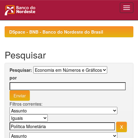
Skip
navigation
DSpace - BNB - Banco do Nordeste do Brasil
Pesquisar
Pesquisar:
por
Filtros correntes: