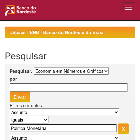
Skip
navigation
DSpace - BNB - Banco do Nordeste do Brasil
Pesquisar
Pesquisar:
por
Filtros correntes: