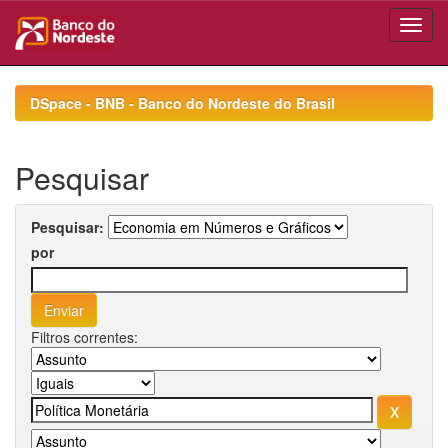
Skip
navigation
DSpace - BNB - Banco do Nordeste do Brasil
Pesquisar
Pesquisar:
por
Filtros correntes: