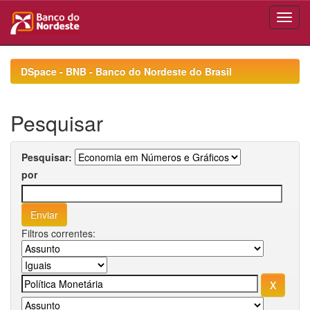
Skip
navigation
DSpace - BNB - Banco do Nordeste do Brasil
Pesquisar
Pesquisar:
por
Filtros correntes: