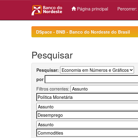
Página principal
Percorrer
Skip
navigation
DSpace - BNB - Banco do Nordeste do Brasil
Pesquisar
Pesquisar:
por
Filtros correntes: