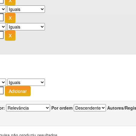
or:
Por ordem
Autores/Regi
quisa não produziu resultados.