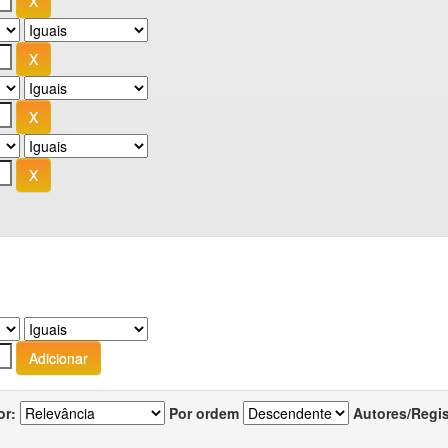
or:
Por ordem
Autores/Regi