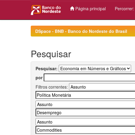
Página principal
Percorrer
Skip
navigation
DSpace - BNB - Banco do Nordeste do Brasil
Pesquisar
Pesquisar:
por
Filtros correntes: