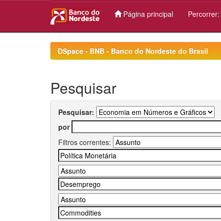
Página principal
Percorrer
Skip
navigation
DSpace - BNB - Banco do Nordeste do Brasil
Pesquisar
Pesquisar:
por
Filtros correntes: