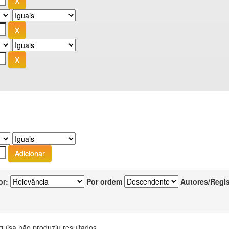
or:
Por ordem
Autores/Regi
quisa não produziu resultados.