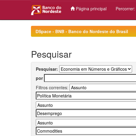
Página principal
Percorrer
Skip
navigation
DSpace - BNB - Banco do Nordeste do Brasil
Pesquisar
Pesquisar:
por
Filtros correntes: