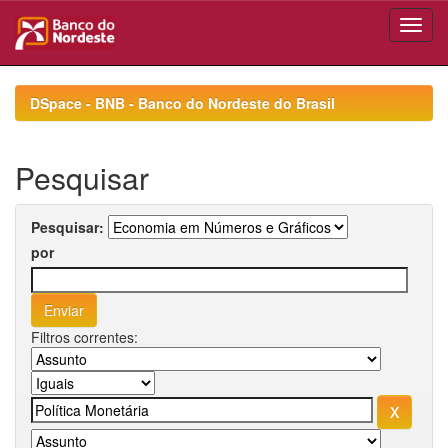
Skip
navigation
DSpace - BNB - Banco do Nordeste do Brasil
Pesquisar
Pesquisar:
por
Filtros correntes: