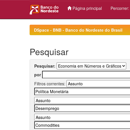
Página principal
Percorrer
Skip
navigation
DSpace - BNB - Banco do Nordeste do Brasil
Pesquisar
Pesquisar:
por
Filtros correntes: